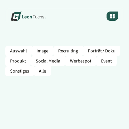
Auswahl
Image
Recruiting
Porträt / Doku
Produkt
Social Media
Werbespot
Event
Sonstiges
Alle
DESKO - ID Analyze
Technologie trifft Alltag. „ID Analyze“ erzählt in einem
Dialog, wie smarte Software unser Arbeiten verändert
und das nahbar, visuell und mit verspielter Leichtigkeit.