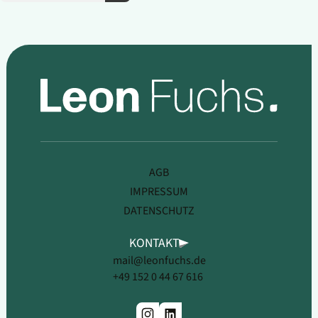
AGB
IMPRESSUM
DATENSCHUTZ
KONTAKT
mail@leonfuchs.de
+49 152 0 44 67 616