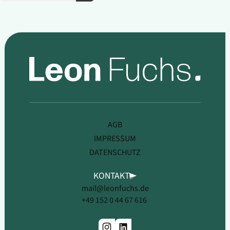
AGB
IMPRESSUM
DATENSCHUTZ
KONTAKT
mail@leonfuchs.de
+49 152 0 44 67 616