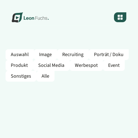
Auswahl
Image
Recruiting
Porträt / Doku
Produkt
Social Media
Werbespot
Event
Sonstiges
Alle
DESKO - ID Analyze
Technologie trifft Alltag. „ID Analyze“ erzählt in einem
Dialog, wie smarte Software unser Arbeiten verändert
und das nahbar, visuell und mit verspielter Leichtigkeit.